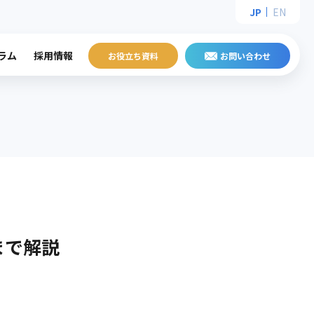
JP
EN
ラム
採用情報
お役立ち資料
お問い合わせ
メッセージ
会社概要
サステナビリティ
社長メッセージ
個人投資家の皆様へ
IR資料室
新卒採用サイト
エンジニアキャリア採用サイト
障がい者採用サイト
採
ポレート・ガバナンス
グループ会社
グループ企業理念体系
用
事業所・地図
マネジメントシステム基本方針
情
プライアンス行動規範
報
まで解説