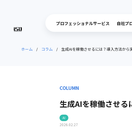
プロフェッショナルサービス
自社プ
株式会社アイ・エス・ビー
車載システム
医
プロフェッショナ
自社プ
業務システム
組
ルな知見、一気通
ト
モバイルシス
AI
貫のサービス
ホーム
コラム
生成AIを稼働させるには？導入方法から
コンサルティ
オ
一
専門領域を見る
COLUMN
生成AIを稼働させ
AI
2026.02.27