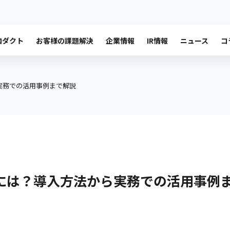
ロダクト
お客様の課題解決
企業情報
IR情報
ニュース
コ
療システム
公共システム
FiT SDM
Fitサイネージ
ALLIGATE
社長
ロダク
企業情報
IR情報
込みシステム
金融システム
運送業向けクラウド基幹システム
Wi-SUN
コー
テム
インフラ・ネットワーク
沿革
企業情報トップを見る
IR情報トップを見る
実務での活用事例まで解説
ング
フショア開発
SAP
コン
覧を見る
るには？導入方法から実務での活用事例